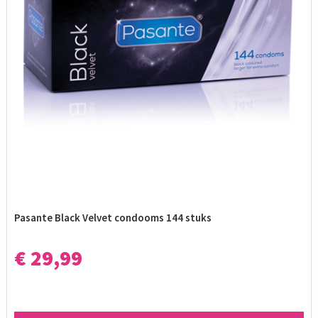
Pasante Black Velvet condooms 144 stuks
€ 29,99