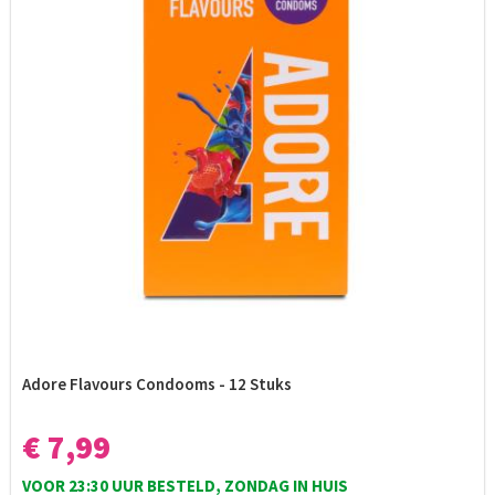
Adore Flavours Condooms - 12 Stuks
€ 7,99
VOOR 23:30 UUR BESTELD, ZONDAG IN HUIS