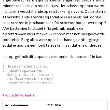
afgeronde scheermesjes behoud je langer resultaat en heb je
minder snel last van rode bultjes. Het scheerapparaat wordt
inclusief 3 verschillende opzetstukken geleverd. Ook zitten er
11 verschillende stencils bij zodat je een speels patroontje
kunt scheren in je schaamhaar. Dit scheerapparaat werkt op 2
AAA batterijen (inclusief). Na gebruik maak je de
opzetstukken weer makkelijk schoon met het meegeleverde
borsteltje. Berg alles weer op in het handige opbergtasje
zodat je nooit meer hoeft te zoeken naar dat ene onderdeel.
Let op: gebruik dit apparaat niet onder de douche of in bad.
Handzaam scheerapparaat
Inclusief 3 opzetstukken
Ook geschikt voor intieme delen
Verstelbaar voor diverse lengtes
Inclusief stencils en opbergtasje
Productinformatie
Artikelnummer:
3000011066