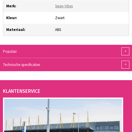
Merk:
Swan Vibes
Kleur:
Zwart
Materiaal:
ABS
+
Populair
+
Technische specificaties
KLANTENSERVICE