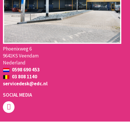
Phoenixweg 6
9641KS Veendam
Nederland
0598 690 453
03 808 1140
servicedesk@edc.nl
SOCIAL MEDIA