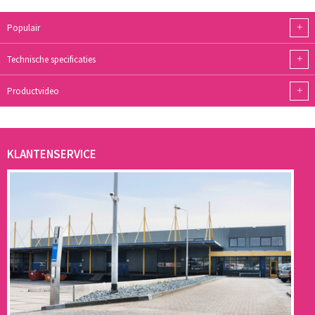
+
Populair
+
Technische specificaties
+
Productvideo
KLANTENSERVICE