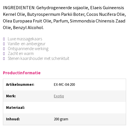
INGREDIENTEN: Gehydrogeneerde sojaolie, Elaeis Guineensis
Kernel Olie, Butyrospermum Parkii Boter, Cocos Nucifera Olie,
Olea Europaea Fruit Olie, Parfum, Simmondsia Chinensis Zaad
Olie, Benzyl Alcohol.
Luxe massagekaars
Vanille- en ambergeur
Ontspannende werking
Zacht en warm
Stenen kaarshouder met schenktuit
Productinformatie
Artikelnummer:
EX-MC-04-200
Merk:
Exotiq
Materiaal:
Inhoud:
200 gram